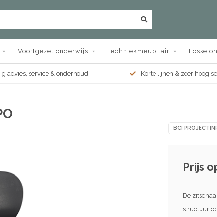
Voortgezet onderwijs
Techniekmeubilair
Losse o
g advies, service & onderhoud
Korte lijnen & zeer hoog s
PO
BCI PROJECTINR
Prijs 
De zitschaa
structuur op