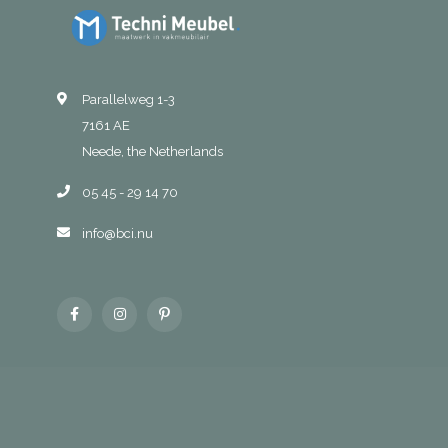
Parallelweg 1-3
7161 AE
Neede, the Netherlands
05 45 - 29 14 70
info@bci.nu