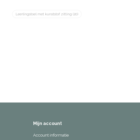
Leerlingstoel met kunststof zitting
(20)
Mijn account
Account informatie