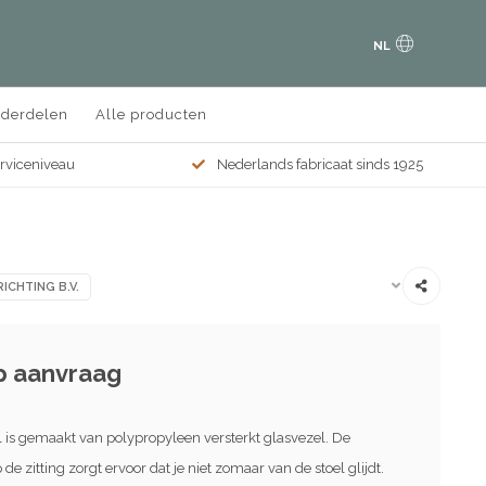
NL
nderdelen
Alle producten
erviceniveau
Nederlands fabricaat sinds 1925
ICHTING B.V.
op aanvraag
l is gemaakt van polypropyleen versterkt glasvezel. De
 de zitting zorgt ervoor dat je niet zomaar van de stoel glijdt.