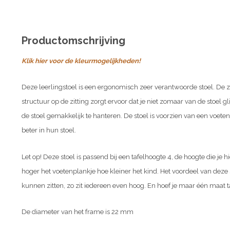
Productomschrijving
Klik hier voor de kleurmogelijkheden!
Deze leerlingstoel is een ergonomisch zeer verantwoorde stoel. De 
structuur op de zitting zorgt ervoor dat je niet zomaar van de stoel gli
de stoel gemakkelijk te hanteren. De stoel is voorzien van een voete
beter in hun stoel.
Let op! Deze stoel is passend bij een tafelhoogte 4, de hoogte die je hi
hoger het voetenplankje hoe kleiner het kind. Het voordeel van deze s
kunnen zitten, zo zit iedereen even hoog. En hoef je maar één maat t
De diameter van het frame is 22 mm