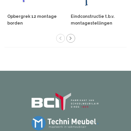
Opbergrek 12 montage
Eindconstructie t.b.v.
borden
montagestellingen